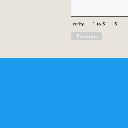
rarity 1 to 5
5
Previous
Tin toys of China , China tin toys, tin toy, tin t
Metal electric , battery operated ME. Toys desi
Inventory ofchina tin toys . Tin toys 60’s, tin toy
Animal tin toy, aircraft tin toy, railway tin toy, bo
tin toy,sedan tin toy, gun tin toy, doll tin toy, ch
Jouets en étain de Chine, jouets en étain chinoi
de Chine . Jouets en tôle des années 60, jouets
up, camionnette, camion, jeep, personnage, ro
ms003,ms107,ms716,ms723,ms733,ms740,ms742,
044,ms049,ms066,ms078,ms079,ms082,ms089,m
32,me671,mf153,me789,mf030,mf 031,mf047,mf
12,mf821,mf273,mf281,mf 293,mf334,mf824,mf
801,ms002,me603,me610,me775,ms207,m776,me