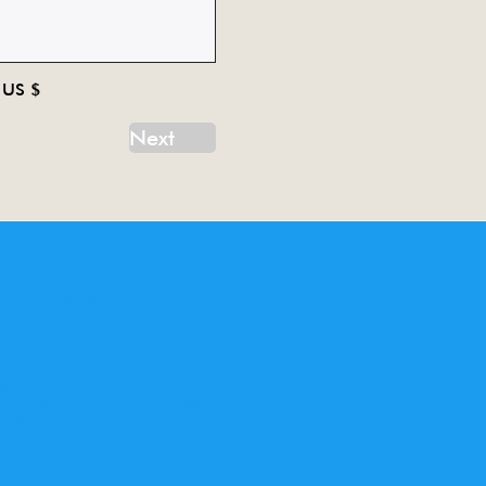
US $
Next
oy, robot tin toy, tank tin toy, tractor tin toy, car
ne à partir de 1958 Inventaire des jouets en tole
eaux spaciaux, espace, mini bus, bus, van, pick
78,ms 050,ms
me775,ms207,me776,me 781,ms418,me842,me
,mf027,ms567,me680,mf
62,me792,me815,me821,me858,mf261,mf773,mf
e610,me775,ms207