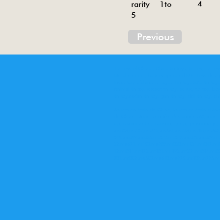
4
rarity 1to
5
Previous
Tin toys of China , China tin toys, tin toy, tin t
Metal electric , battery operated ME. Toys desi
Inventory ofchina tin toys . Tin toys 60’s, tin toy
Animal tin toy, aircraft tin toy, railway tin toy, bo
tin toy,sedan tin toy, gun tin toy, doll tin toy, ch
Jouets en étain de Chine, jouets en étain chinoi
de Chine . Jouets en tôle des années 60, jouets
up, camionnette, camion, jeep, personnage, ro
ms003,ms107,ms716,ms723,ms733,ms740,ms742,
044,ms049,ms066,ms078,ms079,ms082,ms089,m
32,me671,mf153,me789,mf030,mf 031,mf047,mf
12,mf821,mf273,mf281,mf 293,mf334,mf824,mf
801,ms002,me603,me610,me775,ms207,m776,me