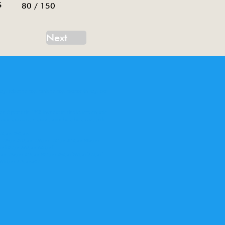
$
80 / 150
Next
oy, robot tin toy, tank tin toy, tractor tin toy, car
ne à partir de 1958 Inventaire des jouets en tole
eaux spaciaux, espace, mini bus, bus, van, pick
78,ms 050,ms
me775,ms207,me776,me 781,ms418,me842,me
,mf027,ms567,me680,mf
62,me792,me815,me821,me858,mf261,mf773,mf
e610,me775,ms207