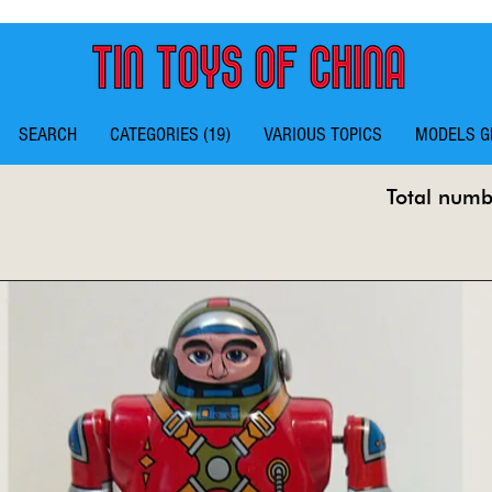
SEARCH
CATEGORIES (19)
VARIOUS TOPICS
MODELS G
Total numbe