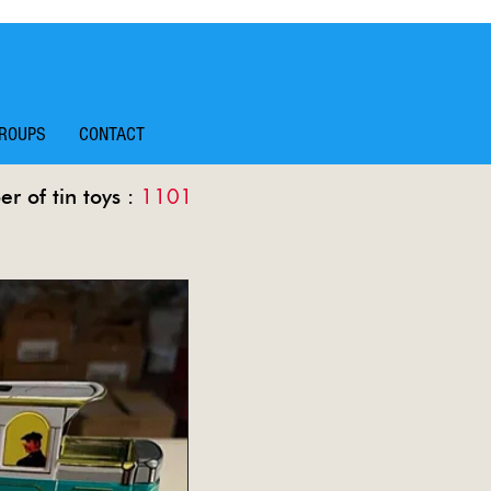
ROUPS
CONTACT
1101
r of tin toys :