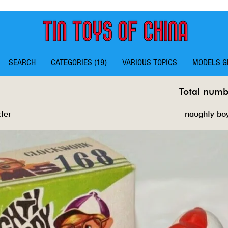
SEARCH
CATEGORIES (19)
VARIOUS TOPICS
MODELS G
Total numbe
ter
naughty bo