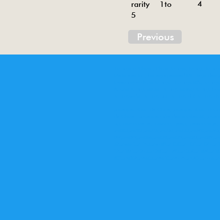
4
rarity 1to
5
Previous
Tin toys of China , China tin toys, tin toy, tin t
Metal electric , battery operated ME. Toys desi
Inventory ofchina tin toys . Tin toys 60’s, tin toy
Animal tin toy, aircraft tin toy, railway tin toy, bo
tin toy,sedan tin toy, gun tin toy, doll tin toy, ch
Jouets en étain de Chine, jouets en étain chinoi
de Chine . Jouets en tôle des années 60, jouets
up, camionnette, camion, jeep, personnage, ro
ms003,ms107,ms716,ms723,ms733,ms740,ms742,
044,ms049,ms066,ms078,ms079,ms082,ms089,m
32,me671,mf153,me789,mf030,mf 031,mf047,mf
12,mf821,mf273,mf281,mf 293,mf334,mf824,mf
801,ms002,me603,me610,me775,ms207,m776,me