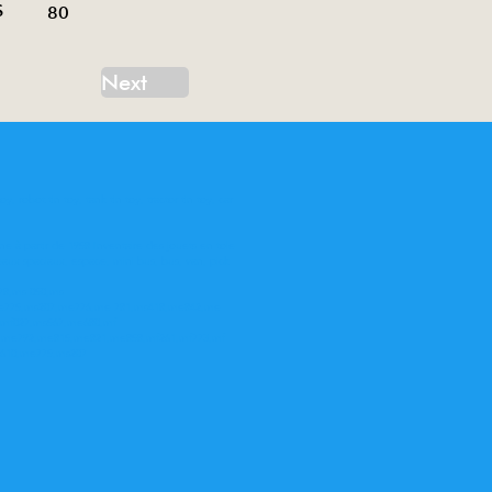
$
80
Next
oy, robot tin toy, tank tin toy, tractor tin toy, car
ne à partir de 1958 Inventaire des jouets en tole
eaux spaciaux, espace, mini bus, bus, van, pick
78,ms 050,ms
me775,ms207,me776,me 781,ms418,me842,me
,mf027,ms567,me680,mf
62,me792,me815,me821,me858,mf261,mf773,mf
e610,me775,ms207