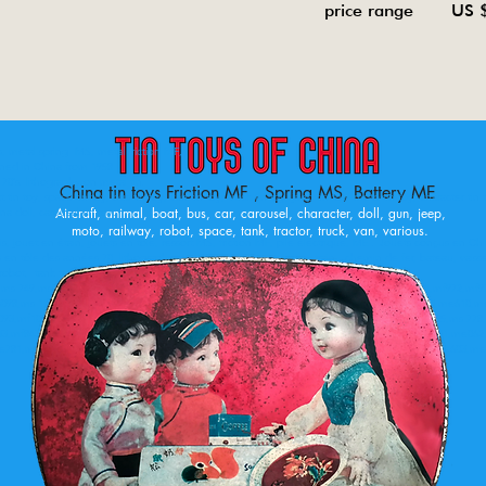
price range US 
oys, metal spring MS, metal friction MF,
gned in China from 1958
s 70’s. lithography on metal tin.
China tin toys Friction MF , Spring MS, Battery ME
at tin toy, space tin toy, bus tin toy, van tin toy, truck tin toy, jeep tin toy, moto tin toy, character tin t
Aircraft, animal, boat, bus, car, carousel, character, doll, gun, jeep,
ina doll, carousel tin toy.
moto, railway, robot, space, tank, tractor, truck, van, various.
s, jouet en étain, jouets en tole, ressort MS, friction MF, pile électrique, ME . Jouets conçus en Chi
 en tôle des années 70. lithographie sur métal. animaux, avion, train, chemin de fer, bateau, vaiss
bot, tank tracteur, voiture, arme, pistolet, poupée, carrousel, manege.
ms 749,ms754,mf948,mf959,mf821,mf273,mf281,mf293,mf 334,mf824,mf833,mf843,mf984,mf972,mf9
s098,ms 110,ms117,ms803,me792,me815,me821,me858,mf261,mf 773,mf801,ms002,me603,me610,
093,mf103,mf107,mf957,ms 71,ms298,ms 734,ms744,ms759,mf 05,mf110,me013,ms040,mf355,ms 778
833,mf843,mf984,ms011,ms116,ms 136,ms165,ms454,ms479,ms489,ms639,ms653,ms706,mf 101,me0
781,ms 418,me842,ms136,ms165,ms454,ms479,ms489,ms639,ms 653,ms706,mf101,ms 02,me603,m