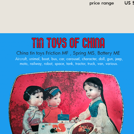
price range US 
oys, metal spring MS, metal friction MF,
gned in China from 1958
s 70’s. lithography on metal tin.
China tin toys Friction MF , Spring MS, Battery ME
at tin toy, space tin toy, bus tin toy, van tin toy, truck tin toy, jeep tin toy, moto tin toy, character tin t
Aircraft, animal, boat, bus, car, carousel, character, doll, gun, jeep,
ina doll, carousel tin toy.
moto, railway, robot, space, tank, tractor, truck, van, various.
s, jouet en étain, jouets en tole, ressort MS, friction MF, pile électrique, ME . Jouets conçus en Chi
 en tôle des années 70. lithographie sur métal. animaux, avion, train, chemin de fer, bateau, vaiss
bot, tank tracteur, voiture, arme, pistolet, poupée, carrousel, manege.
ms 749,ms754,mf948,mf959,mf821,mf273,mf281,mf293,mf 334,mf824,mf833,mf843,mf984,mf972,mf9
s098,ms 110,ms117,ms803,me792,me815,me821,me858,mf261,mf 773,mf801,ms002,me603,me610,
093,mf103,mf107,mf957,ms 71,ms298,ms 734,ms744,ms759,mf 05,mf110,me013,ms040,mf355,ms 778
833,mf843,mf984,ms011,ms116,ms 136,ms165,ms454,ms479,ms489,ms639,ms653,ms706,mf 101,me0
781,ms 418,me842,ms136,ms165,ms454,ms479,ms489,ms639,ms 653,ms706,mf101,ms 02,me603,m