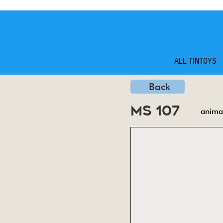
ALL TINTOYS
Back
ms 107
anima