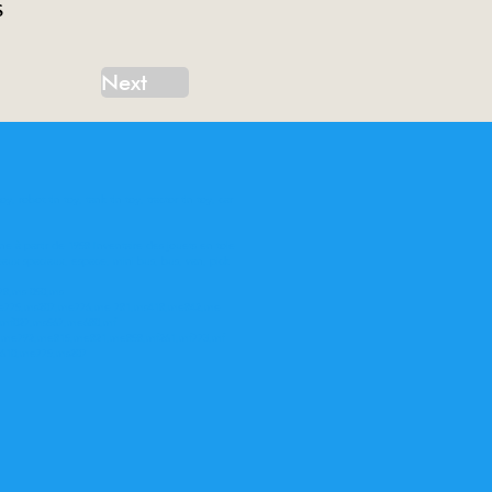
$
Next
oy, robot tin toy, tank tin toy, tractor tin toy, car
ne à partir de 1958 Inventaire des jouets en tole
eaux spaciaux, espace, mini bus, bus, van, pick
78,ms 050,ms
me775,ms207,me776,me 781,ms418,me842,me
,mf027,ms567,me680,mf
62,me792,me815,me821,me858,mf261,mf773,mf
e610,me775,ms207