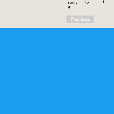
1
rarity 1to
5
Previous
Tin toys of China , China tin toys, tin toy, tin t
Metal electric , battery operated ME. Toys desi
Inventory ofchina tin toys . Tin toys 60’s, tin toy
Animal tin toy, aircraft tin toy, railway tin toy, bo
tin toy,sedan tin toy, gun tin toy, doll tin toy, ch
Jouets en étain de Chine, jouets en étain chinoi
de Chine . Jouets en tôle des années 60, jouets
up, camionnette, camion, jeep, personnage, ro
ms003,ms107,ms716,ms723,ms733,ms740,ms742,
044,ms049,ms066,ms078,ms079,ms082,ms089,m
32,me671,mf153,me789,mf030,mf 031,mf047,mf
12,mf821,mf273,mf281,mf 293,mf334,mf824,mf
801,ms002,me603,me610,me775,ms207,m776,me