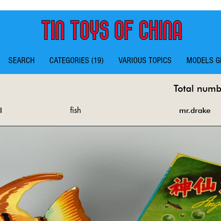
SEARCH
CATEGORIES (19)
VARIOUS TOPICS
MODELS G
Total numbe
fish
l
mr.drake