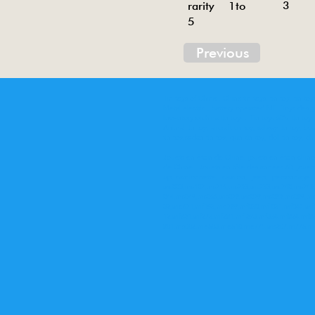
3
rarity 1to
5
Previous
Tin toys of China , China tin toys, tin toy, tin t
Metal electric , battery operated ME. Toys desi
Inventory ofchina tin toys . Tin toys 60’s, tin toy
Animal tin toy, aircraft tin toy, railway tin toy, bo
tin toy,sedan tin toy, gun tin toy, doll tin toy, ch
Jouets en étain de Chine, jouets en étain chinoi
de Chine . Jouets en tôle des années 60, jouets
up, camionnette, camion, jeep, personnage, ro
ms003,ms107,ms716,ms723,ms733,ms740,ms742,
044,ms049,ms066,ms078,ms079,ms082,ms089,m
32,me671,mf153,me789,mf030,mf 031,mf047,mf
12,mf821,mf273,mf281,mf 293,mf334,mf824,mf
801,ms002,me603,me610,me775,ms207,m776,me