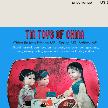
price range US 
oys, metal spring MS, metal friction MF,
gned in China from 1958
s 70’s. lithography on metal tin.
China tin toys Friction MF , Spring MS, Battery ME
at tin toy, space tin toy, bus tin toy, van tin toy, truck tin toy, jeep tin toy, moto tin toy, character tin t
Aircraft, animal, boat, bus, car, carousel, character, doll, gun, jeep,
ina doll, carousel tin toy.
moto, railway, robot, space, tank, tractor, truck, van, various.
s, jouet en étain, jouets en tole, ressort MS, friction MF, pile électrique, ME . Jouets conçus en Chi
 en tôle des années 70. lithographie sur métal. animaux, avion, train, chemin de fer, bateau, vaiss
bot, tank tracteur, voiture, arme, pistolet, poupée, carrousel, manege.
ms 749,ms754,mf948,mf959,mf821,mf273,mf281,mf293,mf 334,mf824,mf833,mf843,mf984,mf972,mf9
s098,ms 110,ms117,ms803,me792,me815,me821,me858,mf261,mf 773,mf801,ms002,me603,me610,
093,mf103,mf107,mf957,ms 71,ms298,ms 734,ms744,ms759,mf 05,mf110,me013,ms040,mf355,ms 778
833,mf843,mf984,ms011,ms116,ms 136,ms165,ms454,ms479,ms489,ms639,ms653,ms706,mf 101,me0
781,ms 418,me842,ms136,ms165,ms454,ms479,ms489,ms639,ms 653,ms706,mf101,ms 02,me603,m