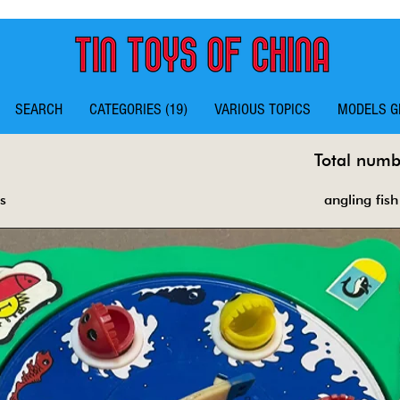
SEARCH
CATEGORIES (19)
VARIOUS TOPICS
MODELS G
Total numbe
s
angling fish