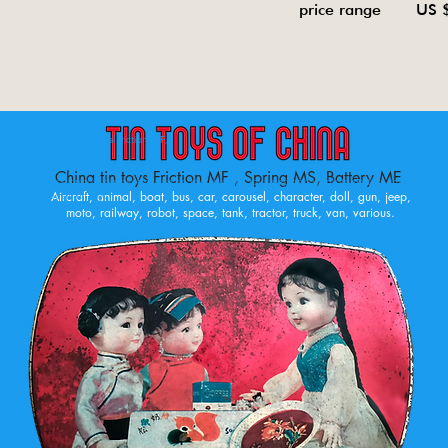
price range US 
oys, metal spring MS, metal friction MF,
gned in China from 1958
s 70’s. lithography on metal tin.
China tin toys Friction MF , Spring MS, Battery ME
at tin toy, space tin toy, bus tin toy, van tin toy, truck tin toy, jeep tin toy, moto tin toy, character tin t
Aircraft, animal, boat, bus, car, carousel, character, doll, gun, jeep,
ina doll, carousel tin toy.
moto, railway, robot, space, tank, tractor, truck, van, various.
s, jouet en étain, jouets en tole, ressort MS, friction MF, pile électrique, ME . Jouets conçus en Chi
 en tôle des années 70. lithographie sur métal. animaux, avion, train, chemin de fer, bateau, vaiss
bot, tank tracteur, voiture, arme, pistolet, poupée, carrousel, manege.
ms 749,ms754,mf948,mf959,mf821,mf273,mf281,mf293,mf 334,mf824,mf833,mf843,mf984,mf972,mf9
s098,ms 110,ms117,ms803,me792,me815,me821,me858,mf261,mf 773,mf801,ms002,me603,me610,
093,mf103,mf107,mf957,ms 71,ms298,ms 734,ms744,ms759,mf 05,mf110,me013,ms040,mf355,ms 778
833,mf843,mf984,ms011,ms116,ms 136,ms165,ms454,ms479,ms489,ms639,ms653,ms706,mf 101,me0
781,ms 418,me842,ms136,ms165,ms454,ms479,ms489,ms639,ms 653,ms706,mf101,ms 02,me603,m