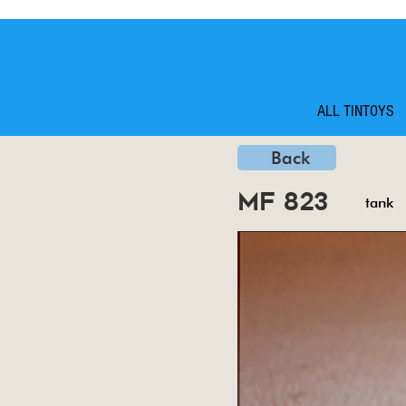
ALL TINTOYS
Back
mf 823
tank