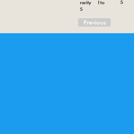
5
rarity 1to
5
Previous
Tin toys of China , China tin toys, tin toy, tin t
Metal electric , battery operated ME. Toys desi
Inventory ofchina tin toys . Tin toys 60’s, tin toy
Animal tin toy, aircraft tin toy, railway tin toy, bo
tin toy,sedan tin toy, gun tin toy, doll tin toy, ch
Jouets en étain de Chine, jouets en étain chinoi
de Chine . Jouets en tôle des années 60, jouets
up, camionnette, camion, jeep, personnage, ro
ms003,ms107,ms716,ms723,ms733,ms740,ms742,
044,ms049,ms066,ms078,ms079,ms082,ms089,m
32,me671,mf153,me789,mf030,mf 031,mf047,mf
12,mf821,mf273,mf281,mf 293,mf334,mf824,mf
801,ms002,me603,me610,me775,ms207,m776,me