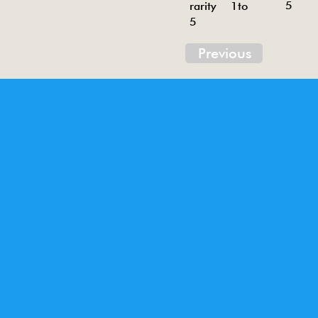
5
rarity 1to
5
Previous
Tin toys of China , China tin toys, tin toy, tin t
Metal electric , battery operated ME. Toys desi
Inventory ofchina tin toys . Tin toys 60’s, tin toy
Animal tin toy, aircraft tin toy, railway tin toy, bo
tin toy,sedan tin toy, gun tin toy, doll tin toy, ch
Jouets en étain de Chine, jouets en étain chinoi
de Chine . Jouets en tôle des années 60, jouets
up, camionnette, camion, jeep, personnage, ro
ms003,ms107,ms716,ms723,ms733,ms740,ms742,
044,ms049,ms066,ms078,ms079,ms082,ms089,m
32,me671,mf153,me789,mf030,mf 031,mf047,mf
12,mf821,mf273,mf281,mf 293,mf334,mf824,mf
801,ms002,me603,me610,me775,ms207,m776,me