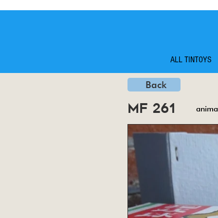
ALL TINTOYS
Back
mf 261
anima