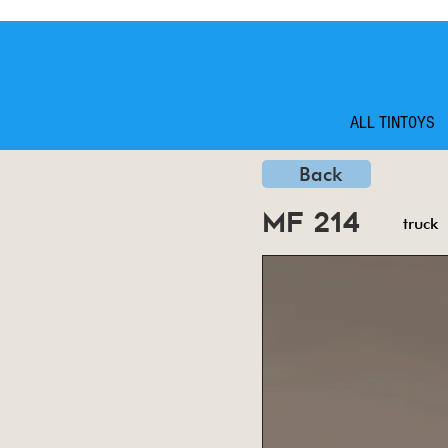
ALL TINTOYS
Back
mf 214
truck