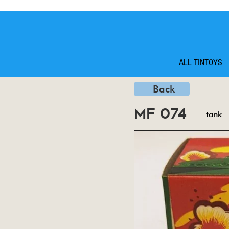
ALL TINTOYS
Back
mf 074
tank