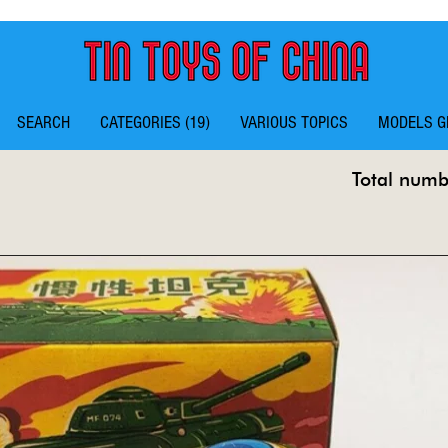
SEARCH
CATEGORIES (19)
VARIOUS TOPICS
MODELS G
Total numbe