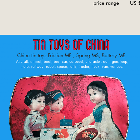
price range US 
oys, metal spring MS, metal friction MF,
gned in China from 1958
s 70’s. lithography on metal tin.
China tin toys Friction MF , Spring MS, Battery ME
at tin toy, space tin toy, bus tin toy, van tin toy, truck tin toy, jeep tin toy, moto tin toy, character tin t
Aircraft, animal, boat, bus, car, carousel, character, doll, gun, jeep,
ina doll, carousel tin toy.
moto, railway, robot, space, tank, tractor, truck, van, various.
s, jouet en étain, jouets en tole, ressort MS, friction MF, pile électrique, ME . Jouets conçus en Chi
 en tôle des années 70. lithographie sur métal. animaux, avion, train, chemin de fer, bateau, vaiss
bot, tank tracteur, voiture, arme, pistolet, poupée, carrousel, manege.
ms 749,ms754,mf948,mf959,mf821,mf273,mf281,mf293,mf 334,mf824,mf833,mf843,mf984,mf972,mf9
s098,ms 110,ms117,ms803,me792,me815,me821,me858,mf261,mf 773,mf801,ms002,me603,me610,
093,mf103,mf107,mf957,ms 71,ms298,ms 734,ms744,ms759,mf 05,mf110,me013,ms040,mf355,ms 778
833,mf843,mf984,ms011,ms116,ms 136,ms165,ms454,ms479,ms489,ms639,ms653,ms706,mf 101,me0
781,ms 418,me842,ms136,ms165,ms454,ms479,ms489,ms639,ms 653,ms706,mf101,ms 02,me603,m