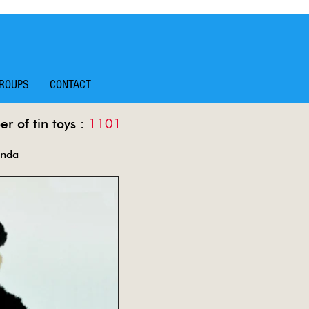
ROUPS
CONTACT
1101
r of tin toys :
anda