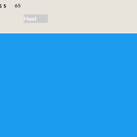
65
S $
Next
oy, robot tin toy, tank tin toy, tractor tin toy, car
ne à partir de 1958 Inventaire des jouets en tole
eaux spaciaux, espace, mini bus, bus, van, pick
78,ms 050,ms
me775,ms207,me776,me 781,ms418,me842,me
,mf027,ms567,me680,mf
62,me792,me815,me821,me858,mf261,mf773,mf
e610,me775,ms207