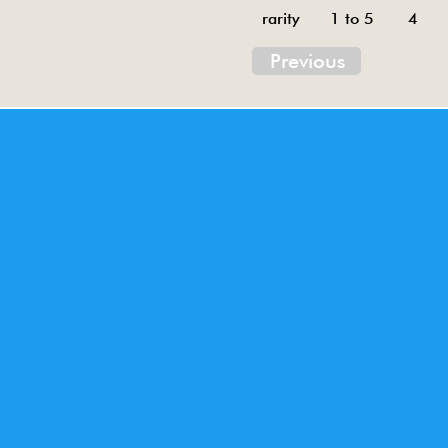
rarity 1 to 5
4
Previous
Tin toys of China , China tin toys, tin toy, tin t
Metal electric , battery operated ME. Toys desi
Inventory ofchina tin toys . Tin toys 60’s, tin toy
Animal tin toy, aircraft tin toy, railway tin toy, bo
tin toy,sedan tin toy, gun tin toy, doll tin toy, ch
Jouets en étain de Chine, jouets en étain chinoi
de Chine . Jouets en tôle des années 60, jouets
up, camionnette, camion, jeep, personnage, ro
ms003,ms107,ms716,ms723,ms733,ms740,ms742,
044,ms049,ms066,ms078,ms079,ms082,ms089,m
32,me671,mf153,me789,mf030,mf 031,mf047,mf
12,mf821,mf273,mf281,mf 293,mf334,mf824,mf
801,ms002,me603,me610,me775,ms207,m776,me