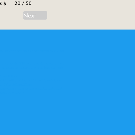
20 / 50
S $
Next
oy, robot tin toy, tank tin toy, tractor tin toy, car
ne à partir de 1958 Inventaire des jouets en tole
eaux spaciaux, espace, mini bus, bus, van, pick
78,ms 050,ms
me775,ms207,me776,me 781,ms418,me842,me
,mf027,ms567,me680,mf
62,me792,me815,me821,me858,mf261,mf773,mf
e610,me775,ms207