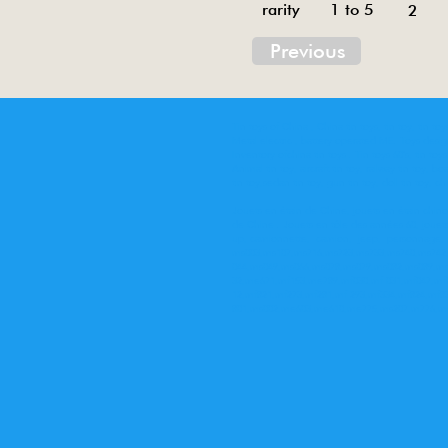
rarity 1 to 5
2
Previous
Tin toys of China , China tin toys, tin toy, tin t
Metal electric , battery operated ME. Toys desi
Inventory ofchina tin toys . Tin toys 60’s, tin toy
Animal tin toy, aircraft tin toy, railway tin toy, bo
tin toy,sedan tin toy, gun tin toy, doll tin toy, ch
Jouets en étain de Chine, jouets en étain chinoi
de Chine . Jouets en tôle des années 60, jouets
up, camionnette, camion, jeep, personnage, ro
ms003,ms107,ms716,ms723,ms733,ms740,ms742,
044,ms049,ms066,ms078,ms079,ms082,ms089,m
32,me671,mf153,me789,mf030,mf 031,mf047,mf
12,mf821,mf273,mf281,mf 293,mf334,mf824,mf
801,ms002,me603,me610,me775,ms207,m776,me