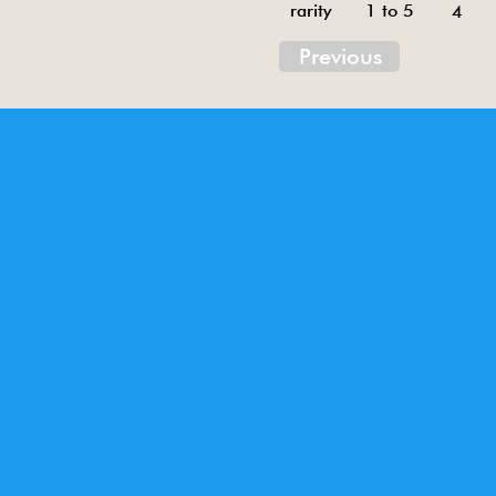
rarity 1 to 5
4
Previous
Tin toys of China , China tin toys, tin toy, tin t
Metal electric , battery operated ME. Toys desi
Inventory ofchina tin toys . Tin toys 60’s, tin toy
Animal tin toy, aircraft tin toy, railway tin toy, bo
tin toy,sedan tin toy, gun tin toy, doll tin toy, ch
Jouets en étain de Chine, jouets en étain chinoi
de Chine . Jouets en tôle des années 60, jouets
up, camionnette, camion, jeep, personnage, ro
ms003,ms107,ms716,ms723,ms733,ms740,ms742,
044,ms049,ms066,ms078,ms079,ms082,ms089,m
32,me671,mf153,me789,mf030,mf 031,mf047,mf
12,mf821,mf273,mf281,mf 293,mf334,mf824,mf
801,ms002,me603,me610,me775,ms207,m776,me