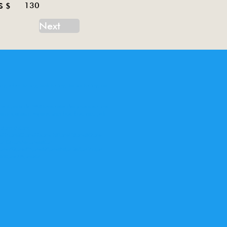
130
S $
Next
oy, robot tin toy, tank tin toy, tractor tin toy, car
ne à partir de 1958 Inventaire des jouets en tole
eaux spaciaux, espace, mini bus, bus, van, pick
78,ms 050,ms
me775,ms207,me776,me 781,ms418,me842,me
,mf027,ms567,me680,mf
62,me792,me815,me821,me858,mf261,mf773,mf
e610,me775,ms207