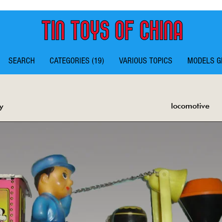
SEARCH
CATEGORIES (19)
VARIOUS TOPICS
MODELS G
locomotive
y