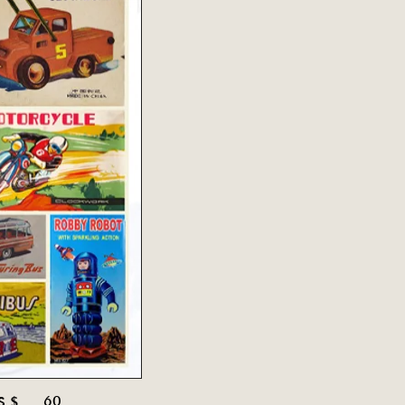
60
S $