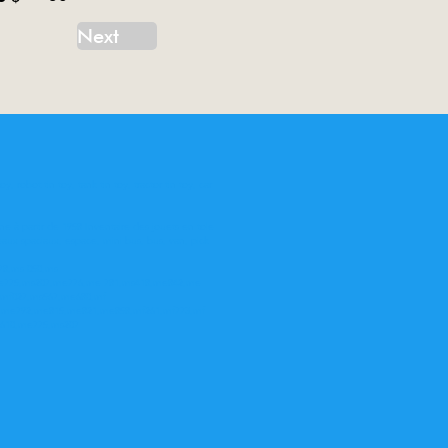
Next
oy, robot tin toy, tank tin toy, tractor tin toy, car
ne à partir de 1958 Inventaire des jouets en tole
eaux spaciaux, espace, mini bus, bus, van, pick
78,ms 050,ms
me775,ms207,me776,me 781,ms418,me842,me
,mf027,ms567,me680,mf
62,me792,me815,me821,me858,mf261,mf773,mf
e610,me775,ms207