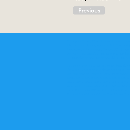
Previous
Tin toys of China , China tin toys, tin toy, tin t
Metal electric , battery operated ME. Toys desi
Inventory ofchina tin toys . Tin toys 60’s, tin toy
Animal tin toy, aircraft tin toy, railway tin toy, bo
tin toy,sedan tin toy, gun tin toy, doll tin toy, ch
Jouets en étain de Chine, jouets en étain chinoi
de Chine . Jouets en tôle des années 60, jouets
up, camionnette, camion, jeep, personnage, ro
ms003,ms107,ms716,ms723,ms733,ms740,ms742,
044,ms049,ms066,ms078,ms079,ms082,ms089,m
32,me671,mf153,me789,mf030,mf 031,mf047,mf
12,mf821,mf273,mf281,mf 293,mf334,mf824,mf
801,ms002,me603,me610,me775,ms207,m776,me