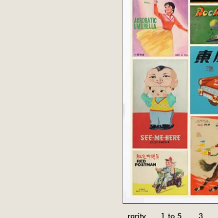
rarity 1 to 5
3