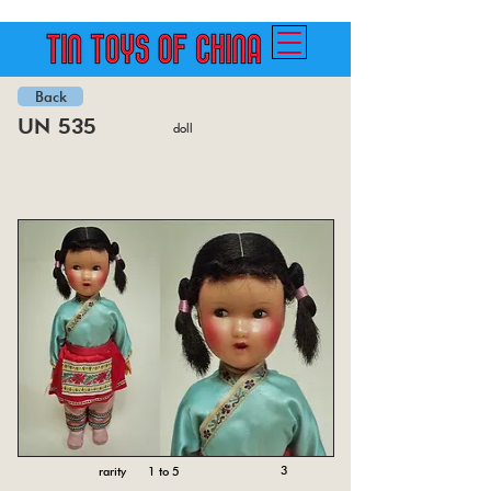
Back
un 535
doll
3
rarity 1 to 5