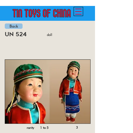
Back
un 524
doll
3
rarity 1 to 5