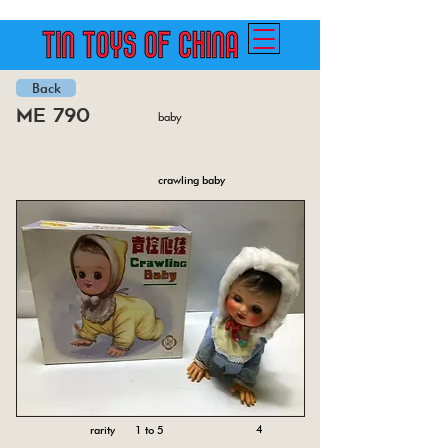
Back
me 790
baby
crawling baby
4
rarity 1 to 5