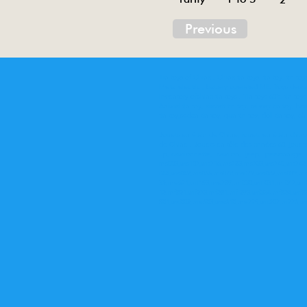
Previous
Tin toys of China , China tin toys, tin toy, tin t
Metal electric , battery operated ME. Toys desi
Inventory ofchina tin toys . Tin toys 60’s, tin toy
Animal tin toy, aircraft tin toy, railway tin toy, bo
tin toy,sedan tin toy, gun tin toy, doll tin toy, ch
Jouets en étain de Chine, jouets en étain chinoi
de Chine . Jouets en tôle des années 60, jouets
up, camionnette, camion, jeep, personnage, ro
ms003,ms107,ms716,ms723,ms733,ms740,ms742,
044,ms049,ms066,ms078,ms079,ms082,ms089,m
32,me671,mf153,me789,mf030,mf 031,mf047,mf
12,mf821,mf273,mf281,mf 293,mf334,mf824,mf
801,ms002,me603,me610,me775,ms207,m776,me