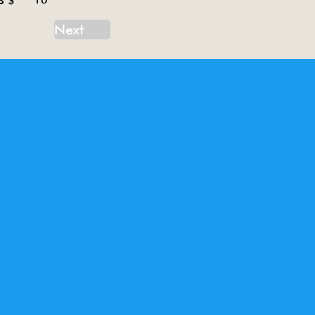
S $
Next
oy, robot tin toy, tank tin toy, tractor tin toy, car
ne à partir de 1958 Inventaire des jouets en tole
eaux spaciaux, espace, mini bus, bus, van, pick
78,ms 050,ms
me775,ms207,me776,me 781,ms418,me842,me
,mf027,ms567,me680,mf
62,me792,me815,me821,me858,mf261,mf773,mf
e610,me775,ms207