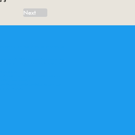
S $
Next
oy, robot tin toy, tank tin toy, tractor tin toy, car
ne à partir de 1958 Inventaire des jouets en tole
eaux spaciaux, espace, mini bus, bus, van, pick
78,ms 050,ms
me775,ms207,me776,me 781,ms418,me842,me
,mf027,ms567,me680,mf
62,me792,me815,me821,me858,mf261,mf773,mf
e610,me775,ms207