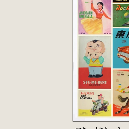
rarity 1 to 5
3