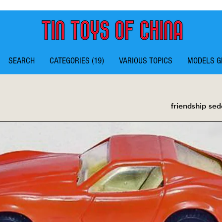
SEARCH
CATEGORIES (19)
VARIOUS TOPICS
MODELS G
friendship se