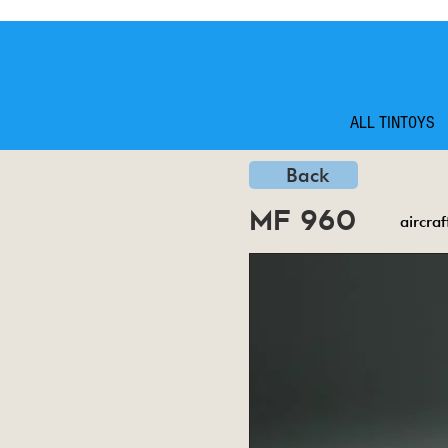
ALL TINTOYS
Back
mf 960
aircraf